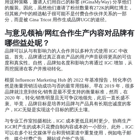
用这种策略，邀请人们用自己的标签 (#GinaMyWay) 分享他们
的服装。因此，虽然他们邀请了粉丝数量有272K的网红博主，
但其账户中的精选帖子很可能不是付费合作伙伴关系的一部
分，而是被 Gina Tricot 用作生成品牌UGC的途径。
与意见领袖/网红合作生产内容对品牌有
哪些益处呢？
品牌可以从与有影响力的人合作并以多种方式使用 IGC 中收
益。首先，品牌通过真正喜欢产品的用户声音获得更高的可信
度和真实性。自然，品牌知名度和影响力将通过 IGC 增加，从
而挖掘潜在客户并推动转化。
根据 Influencer Marketing Hub 的 2022 年基准报告，转化率仍
然是衡量营销活动成功与否的最常用指标。早在 2019 年，很多
品牌就注意到转化/销售是最不受支持的衡量标准，然而，在
2020 年，转化/销售明显且无可争议地领先，此后一直长盛不
衰。毕竟，品牌目标是培养对品牌与产品具有长期忠诚度的客
户，IGC无疑是实现这个目标的肥沃土壤。
与专业工作室拍摄相比，IGC 成本更低且耗时更少。协商生产
IGC时产生的成本只花费自制内容成本的一小部分。此外，IGC
可以在多个社交媒体平台和营销渠道中重复使用，例如电子邮
件、媒介付费广告、网站或户外广告等。