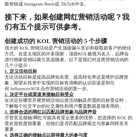
新剪辑成 Instagram Reels或 TikToK中去。
接下来，如果创建网红营销活动呢？我
们有五个提示可供参考。
创建成功的 KOL 营销活动的 5 个步骤
强大的 KOL 营销活动是产生顶级漏斗意识和获取新客户的绝佳
方式。在亚太地区的许多国家，顶级KOL被视为名人，品牌会
进行独家促销以吸引其追随者。以下是我们对这类营销活动的
几个小提示：
1. 定义活动目标
无论活动目标是提高品牌知名度、提高转化率还是维护品牌形
象，期望从投资中实现的目标有清晰的认识应该是和任
何 Influencer/KOL合作营销活动的第一步。
2. 决定平台或渠道来接触目标受众
在决定在哪里开展营销活动以使活动触及所需的目标受众时，
了解每个社交平台的社交属性和用户覆盖数据是很有用的。
3. 选择合适的网红以匹配品牌形象与品牌声音
尽管意见领袖/网红可能具有受众更多的优势，您选择的 KOL 的
受欢迎程度很重要，但他们是否匹配品牌观念与形象同样至关
重要。
4. 选择正确的接触点以获得最大的参与度