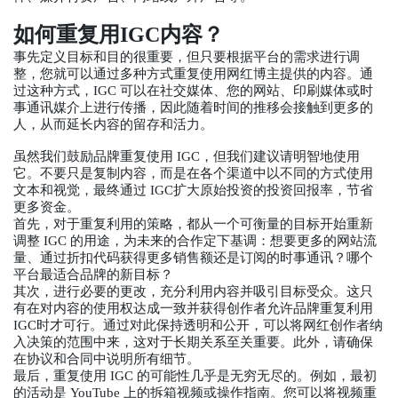
如何重复用IGC内容？
事先定义目标和目的很重要，但只要根据平台的需求进行调
整，您就可以通过多种方式重复使用网红博主提供的内容。通
过这种方式，IGC 可以在社交媒体、您的网站、印刷媒体或时
事通讯媒介上进行传播，因此随着时间的推移会接触到更多的
人，从而延长内容的留存和活力。
虽然我们鼓励品牌重复使用 IGC，但我们建议请明智地使用
它。不要只是复制内容，而是在各个渠道中以不同的方式使用
文本和视觉，最终通过 IGC扩大原始投资的投资回报率，节省
更多资金。
首先，对于重复利用的策略，都从一个可衡量的目标开始重新
调整 IGC 的用途，为未来的合作定下基调：想要更多的网站流
量、通过折扣代码获得更多销售额还是订阅的时事通讯？哪个
平台最适合品牌的新目标？
其次，进行必要的更改，充分利用内容并吸引目标受众。这只
有在对内容的使用权达成一致并获得创作者允许品牌重复利用
IGC时才可行。通过对此保持透明和公开，可以将网红创作者纳
入决策的范围中来，这对于长期关系至关重要。此外，请确保
在协议和合同中说明所有细节。
最后，重复使用 IGC 的可能性几乎是无穷无尽的。例如，最初
的活动是 YouTube 上的拆箱视频或操作指南。您可以将视频重